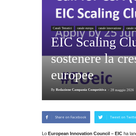
Canali Tematici
canale europa
canale innovazione
canale s
EIC Scaling Clu
sostenere la cre
europee
By
Redazione Campania Competitiva
-
28 maggio 2026
Share on Facebook
Tweet on Twitt
Lo
European Innovation Council – EIC
ha lan