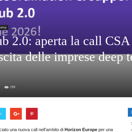
tartup
b 2.0: aperta la call CSA
scita delle imprese deep 
199
er
ciato una nuova call nell’ambito di
Horizon Europe
per una