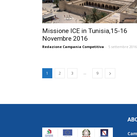
Missione ICE in Tunisia,15-16
Novembre 2016
Redazione Campania Competitiva
-
5 settembre 2016
...
1
2
3
9
AB
Cam