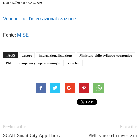
con ulteriori risorse
”.
Voucher per l’internazionalizzazione
Fonte:
MISE
TAGS
export
internazionalizzazione
Ministero dello sviluppo economico
PMI
temporary export manager
voucher
Previous article
Next article
SCAH-Smart City App Hack:
PMI: vince chi investe in