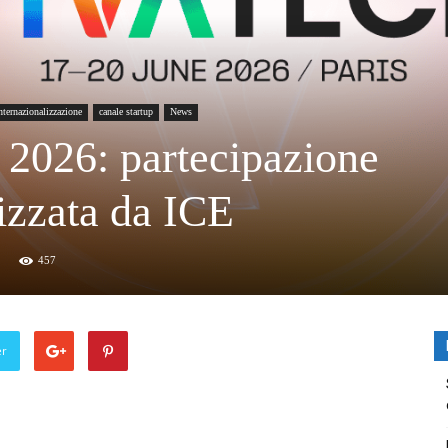
nternazionalizzazione
canale startup
News
 2026: partecipazione
nizzata da ICE
457
er