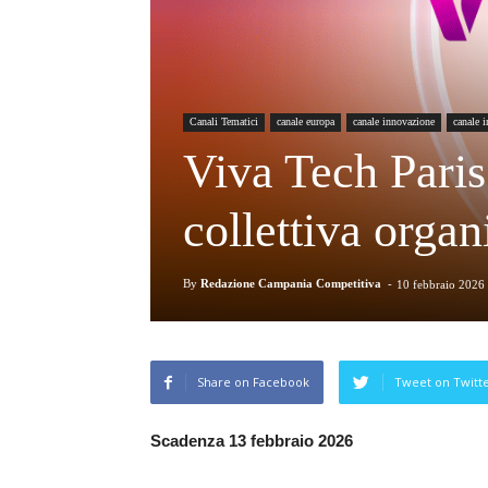
Canali Tematici
canale europa
canale innovazione
canale i
Viva Tech Paris
collettiva orga
By
Redazione Campania Competitiva
-
10 febbraio 2026
Share on Facebook
Tweet on Twitt
Scadenza 13 febbraio 2026