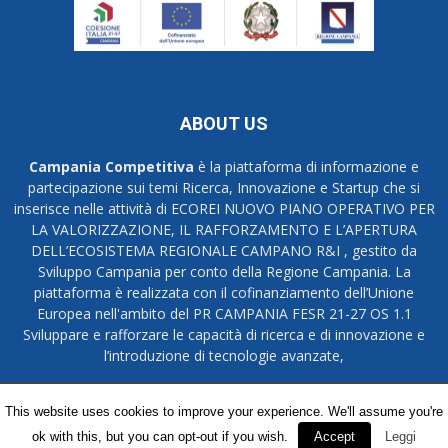
ABOUT US
Campania Competitiva
è la piattaforma di informazione e
partecipazione sui temi Ricerca, Innovazione e Startup che si
inserisce nelle attività di ECOREI NUOVO PIANO OPERATIVO PER
LA VALORIZZAZIONE, IL RAFFORZAMENTO E L’APERTURA
DELL’ECOSISTEMA REGIONALE CAMPANO R&I , gestito da
Sviluppo Campania per conto della Regione Campania. La
piattaforma è realizzata con il cofinanziamento dell’Unione
Europea nell'ambito del PR CAMPANIA FESR 21-27 OS 1.1
Sviluppare e rafforzare le capacità di ricerca e di innovazione e
l’introduzione di tecnologie avanzate,
Credits
Privacy Policy
This website uses cookies to improve your experience. We'll assume you're
ok with this, but you can opt-out if you wish.
Accept
Leggi
© Campania Competitiva 2015-2026