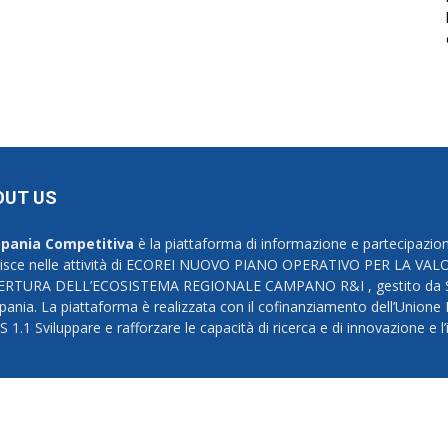
OUT US
pania Competitiva
è la piattaforma di informazione e partecipazion
risce nelle attività di ECOREI NUOVO PIANO OPERATIVO PER LA 
ERTURA DELL’ECOSISTEMA REGIONALE CAMPANO R&I , gestito da Svi
ania. La piattaforma è realizzata con il cofinanziamento dell’Union
S 1.1 Sviluppare e rafforzare le capacità di ricerca e di innovazione e 