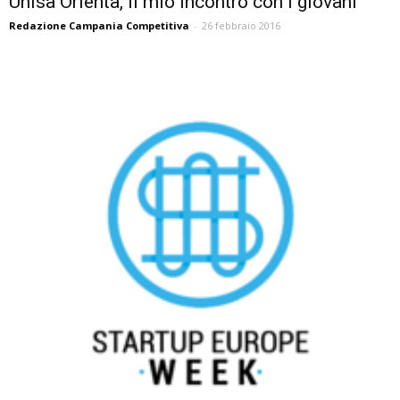
Unisa Orienta, il mio incontro con i giovani
Redazione Campania Competitiva
-
26 febbraio 2016