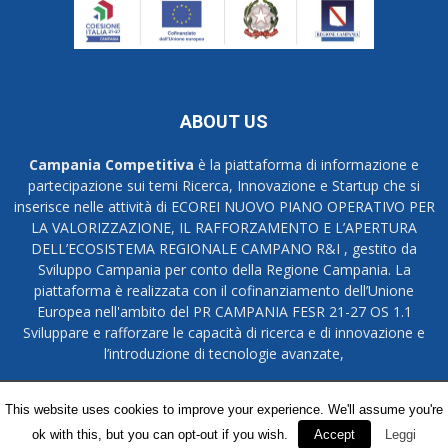
ABOUT US
Campania Competitiva
è la piattaforma di informazione e
partecipazione sui temi Ricerca, Innovazione e Startup che si
inserisce nelle attività di ECOREI NUOVO PIANO OPERATIVO PER
LA VALORIZZAZIONE, IL RAFFORZAMENTO E L’APERTURA
DELL’ECOSISTEMA REGIONALE CAMPANO R&I , gestito da
Sviluppo Campania per conto della Regione Campania. La
piattaforma è realizzata con il cofinanziamento dell’Unione
Europea nell'ambito del PR CAMPANIA FESR 21-27 OS 1.1
Sviluppare e rafforzare le capacità di ricerca e di innovazione e
l’introduzione di tecnologie avanzate,
Credits
Privacy Policy
This website uses cookies to improve your experience. We'll assume you're
ok with this, but you can opt-out if you wish.
Accept
Leggi
© Campania Competitiva 2015-2026