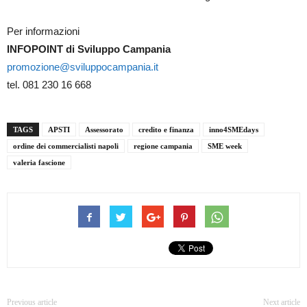
Per informazioni
INFOPOINT di Sviluppo Campania
promozione@sviluppocampania.it
tel. 081 230 16 668
TAGS
APSTI
Assessorato
credito e finanza
inno4SMEdays
ordine dei commercialisti napoli
regione campania
SME week
valeria fascione
Previous article
Next article