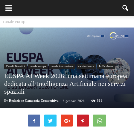
canale europa
Canali Tematici
canale europa
canale innovazione
canale ricerca
In Evidenza
EUSPA AI Week 2026: una settimana europea
dedicata all’Intelligenza Artificiale nei servizi
spaziali
By
Redazione Campania Competitiva
-
811
8 gennaio 2026