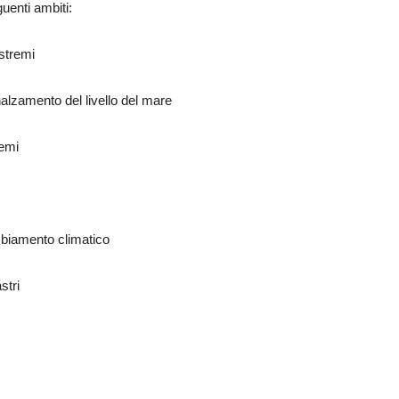
guenti ambiti:
estremi
nalzamento del livello del mare
temi
ambiamento climatico
stri