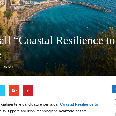
all “Coastal Resilience to
e
644
er
cialmente le candidature per la call
Coastal Resilience to
e a sviluppare soluzioni tecnologiche avanzate basate