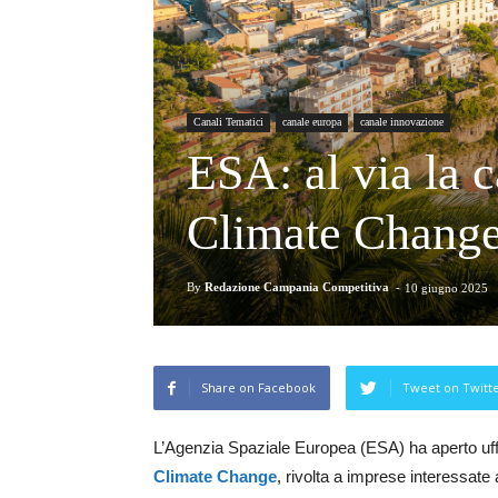
Canali Tematici
canale europa
canale innovazione
ESA: al via la c
Climate Chang
By
Redazione Campania Competitiva
-
10 giugno 2025
Share on Facebook
Tweet on Twitt
L’Agenzia Spaziale Europea (ESA) ha aperto uffi
Climate Change
, rivolta a imprese interessat