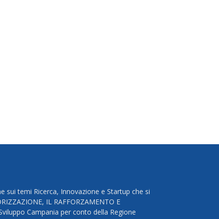
e sui temi Ricerca, Innovazione e Startup che si
VALORIZZAZIONE, IL RAFFORZAMENTO E
luppo Campania per conto della Regione