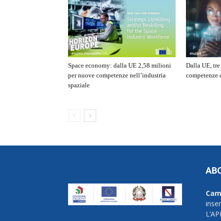
Space economy: dalla UE 2,58 milioni
Dalla UE, tr
per nuove competenze nell’industria
competenze d
spaziale
AB
Cam
inse
L’AP